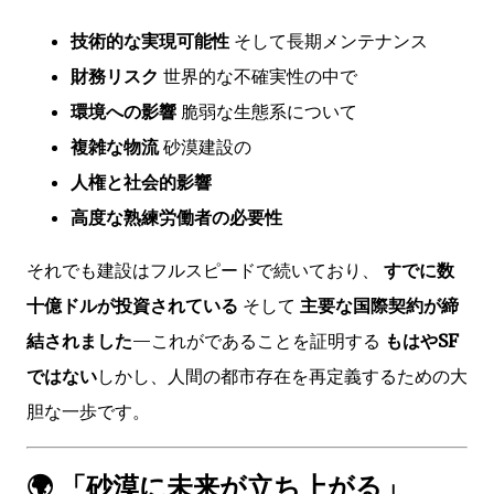
技術的な実現可能性
そして長期メンテナンス
財務リスク
世界的な不確実性の中で
環境への影響
脆弱な生態系について
複雑な物流
砂漠建設の
人権と社会的影響
高度な熟練労働者の必要性
それでも建設はフルスピードで続いており、
すでに数
十億ドルが投資されている
そして
主要な国際契約が締
結されました
—これがであることを証明する
もはやSF
ではない
しかし、人間の都市存在を再定義するための大
胆な一歩です。
🌍 「砂漠に未来が立ち上がる」