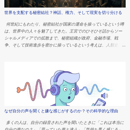
体なぜ建てられたのか？ 答えは単純に思えるかもしれない。ほと
んどのエジプト学者は、ピラミッドは強力なファラオのための壮
世界を支配する秘密結社？神話、権力、そして現実を切り分ける
大な墓として機能したという点で意見が一致している。しかし、
その物語は単なる埋葬地というよりもはるかに複雑だ。これらの
何世紀にもわたり、秘密結社が国家の運命を操っているという噂
建造物は、政治権力、宗教的信仰、宇宙観、経済組織、そして歴
は、世界中の人々を魅了してきた。王宮でのひそひそ話からソー
史上最も偉大な文明の一つが抱いていた並外れた野心を象徴して
シャルメディアでの拡散まで、秘密組織が政府、金融市場、戦
いたのだ。 ピラミッドがなぜ建設されたのかを理解するには、古
争、そして技術進歩を密かに操っているという考えは、人類史上
代エジプト社会そのものを考察する必要がある。そこでは、宗
最も根強い陰謀論の一つとなっている。 問いは単純だが、非常に
教、政治、そして日常生活が切り離せない関係にあったのだ。 フ
刺激的だ。 世界を支配する秘密結社は本当に存在するのだろう
ァラオの永遠への旅 ピラミッドを理解するには、まずエジプト人
か？ 簡潔に言えば、答えはノーです。単一の秘密組織が世界の出
の死生観を理解する必要がある。 古代エジプト人は死を終わりと
来事を操っているという確かな証拠はありません。しかし、これ
は捉えていなかった。むしろ、死は別の存在への移行であると信
ほど多くの人々がそのような考えを信じる理由は、政治、経済、
じていた。死後の世界は現世の生活の延長線上にあると考えられ
心理学、そして現代社会における権力の集中について、はるかに
ており、死者はそこで食料、財産、召使い、そして保護を必要と
興味深い何かを明らかにしています。 本調査では、これらの神話
するとされていた。 ファラオにとって、その利害関係はさらに大
の起源、世界を支配していると非難されることが多い組織、これ
きかった。 エジプトの支配者は、単なる政治指導者ではなかっ
らの理論がなぜこれほど容易に広まるのか、そして今日の相互に
なぜ自分の声を聞くと嫌な感じがするのか？その科学的な理由
た。彼らは神々の仲介者、神と人類の仲介者とみなされていた。
つながり合ったグローバルシステムにおいて真の影響力とはどの
生前は宇宙の秩序を維持し、死後は神々の元へ行き、霊界からエ
ようなものなのかを探ります。 秘密結社の古代における起源 秘密
多くの人は、自分の録音された声を聞いたときに「これは本当に
ジプトを守り続けると信じられていた。 この信仰は、途方もない
結社は架空の存在ではない。 歴史を通じて、数多くの組織が密室
自分の声なの？」「思っていた声と違う」「気持ち悪く感じる」