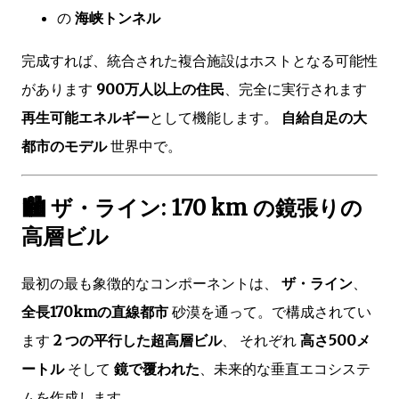
の
海峡トンネル
完成すれば、統合された複合施設はホストとなる可能性
があります
900万人以上の住民
、完全に実行されます
再生可能エネルギー
として機能します。
自給自足の大
都市のモデル
世界中で。
🏙 ザ・ライン: 170 km の鏡張りの
高層ビル
最初の最も象徴的なコンポーネントは、
ザ・ライン
、
全長170kmの直線都市
砂漠を通って。で構成されてい
ます
2 つの平行した超高層ビル
、 それぞれ
高さ500メ
ートル
そして
鏡で覆われた
、未来的な垂直エコシステ
ムを作成します。