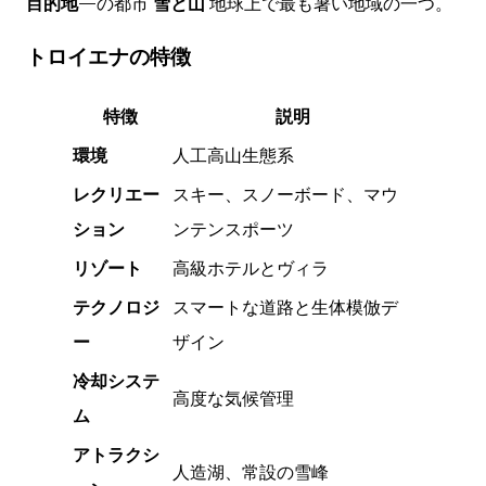
目的地
—の都市
雪と山
地球上で最も暑い地域の一つ。
トロイエナの特徴
特徴
説明
環境
人工高山生態系
レクリエー
スキー、スノーボード、マウ
ション
ンテンスポーツ
リゾート
高級ホテルとヴィラ
テクノロジ
スマートな道路と生体模倣デ
ー
ザイン
冷却システ
高度な気候管理
ム
アトラクシ
人造湖、常設の雪峰