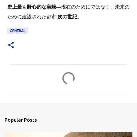
史上最も野心的な実験
―現在のためにではなく、未来の
ために建設された都市
次の世紀
。
GENERAL
C
o
m
m
e
n
Popular Posts
t
s