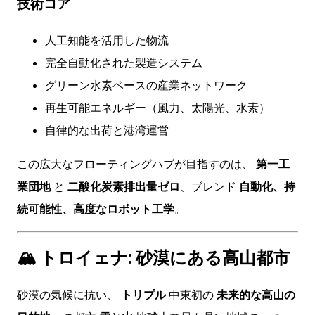
技術コア
人工知能を活用した物流
完全自動化された製造システム
グリーン水素ベースの産業ネットワーク
再生可能エネルギー（風力、太陽光、水素）
自律的な出荷と港湾運営
この広大なフローティングハブが目指すのは、
第一工
業団地
と
二酸化炭素排出量ゼロ
、ブレンド
自動化、持
続可能性、高度なロボット工学
。
🏔 トロイェナ: 砂漠にある高山都市
砂漠の気候に抗い、
トリプル
中東初の
未来的な高山の