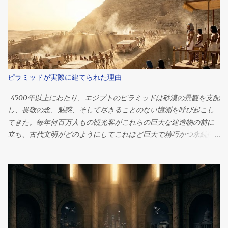
ピラミッドが実際に建てられた理由
4500年以上にわたり、エジプトのピラミッドは砂漠の景観を支配
し、畏敬の念、魅惑、そして尽きることのない憶測を呼び起こし
てきた。毎年何百万人もの観光客がこれらの巨大な建造物の前に
立ち、古代文明がどのようにしてこれほど巨大で精巧かつ永続的
な建造物を作り上げたのかと、思いを馳せる。 それらの中で最大
かつ最も有名なギザの大ピラミッドは、人類史上最も偉大な工学
的偉業の一つとして今もなお語り継がれています。紀元前2560年
頃、ファラオ・クフの治世中に建造されたこのピラミッドは、当
初は高さ約146メートル（481フィート）で、推定230万個の石材で
構成されていました。 しかし、何世紀にもわたる研究にもかかわ
らず、世界中の人々を魅了し続ける疑問がある。ピラミッドは一