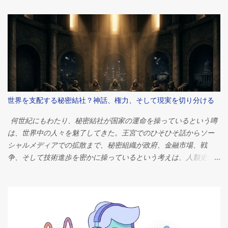
かつ最も有名なギザの大ピラミッドは、人類史上最も偉大な工学
的偉業の一つとして今もなお語り継がれています。紀元前2560年
頃、ファラオ・クフの治世中に建造されたこのピラミッドは、当
初は高さ約146メートル（481フィート）で、推定230万個の石材で
構成されていました。 しかし、何世紀にもわたる研究にもかかわ
らず、世界中の人々を魅了し続ける疑問がある。ピラミッドは一
体なぜ建てられたのか？ 答えは単純に思えるかもしれない。ほと
んどのエジプト学者は、ピラミッドは強力なファラオのための壮
世界を支配する秘密結社？神話、権力、そして現実を切り分ける
大な墓として機能したという点で意見が一致している。しかし、
その物語は単なる埋葬地というよりもはるかに複雑だ。これらの
何世紀にもわたり、秘密結社が国家の運命を操っているという噂
建造物は、政治権力、宗教的信仰、宇宙観、経済組織、そして歴
は、世界中の人々を魅了してきた。王宮でのひそひそ話からソー
史上最も偉大な文明の一つが抱いていた並外れた野心を象徴して
シャルメディアでの拡散まで、秘密組織が政府、金融市場、戦
いたのだ。 ピラミッドがなぜ建設されたのかを理解するには、古
争、そして技術進歩を密かに操っているという考えは、人類史上
代エジプト社会そのものを考察する必要がある。そこでは、宗
最も根強い陰謀論の一つとなっている。 問いは単純だが、非常に
教、政治、そして日常生活が切り離せない関係にあったのだ。 フ
刺激的だ。 世界を支配する秘密結社は本当に存在するのだろう
ァラオの永遠への旅 ピラミッドを理解するには、まずエジプト人
か？ 簡潔に言えば、答えはノーです。単一の秘密組織が世界の出
の死生観を理解する必要がある。 古代エジプト人は死を終わりと
来事を操っているという確かな証拠はありません。しかし、これ
は捉えていなかった。むしろ、死は別の存在への移行であると信
ほど多くの人々がそのような考えを信じる理由は、政治、経済、