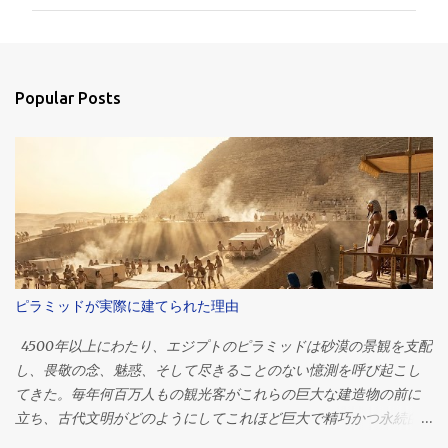
m
m
e
n
Popular Posts
t
s
ピラミッドが実際に建てられた理由
4500年以上にわたり、エジプトのピラミッドは砂漠の景観を支配
し、畏敬の念、魅惑、そして尽きることのない憶測を呼び起こし
てきた。毎年何百万人もの観光客がこれらの巨大な建造物の前に
立ち、古代文明がどのようにしてこれほど巨大で精巧かつ永続的
な建造物を作り上げたのかと、思いを馳せる。 それらの中で最大