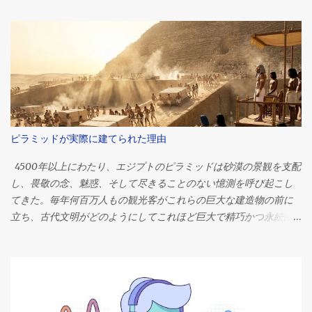
t
s
ピラミッドが実際に建てられた理由
4500年以上にわたり、エジプトのピラミッドは砂漠の景観を支配
し、畏敬の念、魅惑、そして尽きることのない憶測を呼び起こし
てきた。毎年何百万人もの観光客がこれらの巨大な建造物の前に
立ち、古代文明がどのようにしてこれほど巨大で精巧かつ永続的
な建造物を作り上げたのかと、思いを馳せる。 それらの中で最大
かつ最も有名なギザの大ピラミッドは、人類史上最も偉大な工学
的偉業の一つとして今もなお語り継がれています。紀元前2560年
頃、ファラオ・クフの治世中に建造されたこのピラミッドは、当
初は高さ約146メートル（481フィート）で、推定230万個の石材で