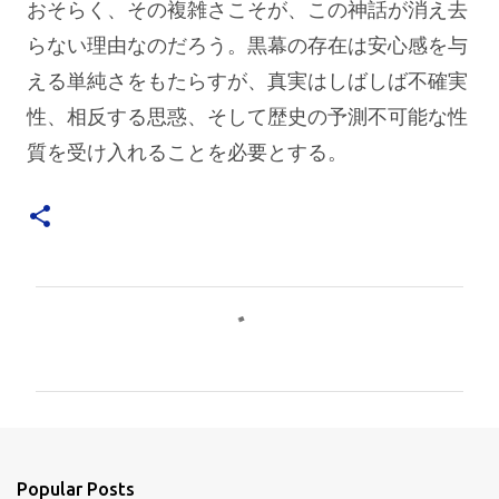
おそらく、その複雑さこそが、この神話が消え去
らない理由なのだろう。黒幕の存在は安心感を与
える単純さをもたらすが、真実はしばしば不確実
性、相反する思惑、そして歴史の予測不可能な性
質を受け入れることを必要とする。
C
o
m
m
e
n
Popular Posts