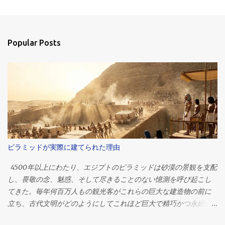
m
e
n
Popular Posts
t
s
ピラミッドが実際に建てられた理由
4500年以上にわたり、エジプトのピラミッドは砂漠の景観を支配
し、畏敬の念、魅惑、そして尽きることのない憶測を呼び起こし
てきた。毎年何百万人もの観光客がこれらの巨大な建造物の前に
立ち、古代文明がどのようにしてこれほど巨大で精巧かつ永続的
な建造物を作り上げたのかと、思いを馳せる。 それらの中で最大