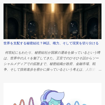
かつ最も有名なギザの大ピラミッドは、人類史上最も偉大な工学
的偉業の一つとして今もなお語り継がれています。紀元前2560年
頃、ファラオ・クフの治世中に建造されたこのピラミッドは、当
初は高さ約146メートル（481フィート）で、推定230万個の石材で
構成されていました。 しかし、何世紀にもわたる研究にもかかわ
らず、世界中の人々を魅了し続ける疑問がある。ピラミッドは一
体なぜ建てられたのか？ 答えは単純に思えるかもしれない。ほと
んどのエジプト学者は、ピラミッドは強力なファラオのための壮
世界を支配する秘密結社？神話、権力、そして現実を切り分ける
大な墓として機能したという点で意見が一致している。しかし、
その物語は単なる埋葬地というよりもはるかに複雑だ。これらの
何世紀にもわたり、秘密結社が国家の運命を操っているという噂
建造物は、政治権力、宗教的信仰、宇宙観、経済組織、そして歴
は、世界中の人々を魅了してきた。王宮でのひそひそ話からソー
史上最も偉大な文明の一つが抱いていた並外れた野心を象徴して
シャルメディアでの拡散まで、秘密組織が政府、金融市場、戦
いたのだ。 ピラミッドがなぜ建設されたのかを理解するには、古
争、そして技術進歩を密かに操っているという考えは、人類史上
代エジプト社会そのものを考察する必要がある。そこでは、宗
最も根強い陰謀論の一つとなっている。 問いは単純だが、非常に
教、政治、そして日常生活が切り離せない関係にあったのだ。 フ
刺激的だ。 世界を支配する秘密結社は本当に存在するのだろう
ァラオの永遠への旅 ピラミッドを理解するには、まずエジプト人
か？ 簡潔に言えば、答えはノーです。単一の秘密組織が世界の出
の死生観を理解する必要がある。 古代エジプト人は死を終わりと
来事を操っているという確かな証拠はありません。しかし、これ
は捉えていなかった。むしろ、死は別の存在への移行であると信
ほど多くの人々がそのような考えを信じる理由は、政治、経済、
じていた。死後の世界は現世の生活の延長線上にあると考えられ
心理学、そして現代社会における権力の集中について、はるかに