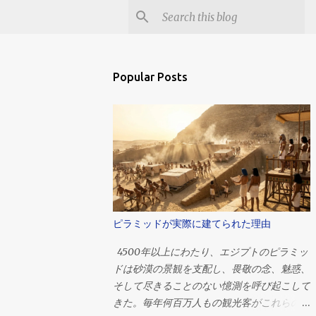
Popular Posts
ピラミッドが実際に建てられた理由
4500年以上にわたり、エジプトのピラミッ
ドは砂漠の景観を支配し、畏敬の念、魅惑、
そして尽きることのない憶測を呼び起こして
きた。毎年何百万人もの観光客がこれらの巨