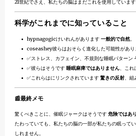
21世紀でさえ、私たちの脳はまだこれを使用していま
科学がこれまでに知っていること
hypnagogicけいれんがあります
一般的で自然
。
coseashey彼らはおそらく進化した可能性があ
✅ストレス、カフェイン、不規則な睡眠パターン
✅彼らはそうです
睡眠麻痺ではありません
、これ
✅これらはにリンクされています
驚きの反射
、組
📰最終メモ
驚くべきことに、催眠ジャークはそうです
危険ではあ
たわっていても、私たちの脳の一部が私たちの眠ってい
しれません。