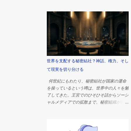
大な建造物の前に立ち、古代文明がどのよう
にしてこれほど巨大で精巧かつ永続的な建造
物を作り上げたのかと、思いを馳せる。 そ
れらの中で最大かつ最も有名なギザの大ピラ
ミッドは、人類史上最も偉大な工学的偉業の
一つとして今もなお語り継がれています。紀
元前2560年頃、ファラオ・クフの治世中に
建造されたこのピラミッドは、当初は高さ約
146メートル（481フィート）で、推定230万
世界を支配する秘密結社？神話、権力、そし
個の石材で構成されていました。 しかし、
て現実を切り分ける
何世紀にもわたる研究にもかかわらず、世界
中の人々を魅了し続ける疑問がある。ピラミ
何世紀にもわたり、秘密結社が国家の運命
ッドは一体なぜ建てられたのか？ 答えは単
を操っているという噂は、世界中の人々を魅
純に思えるかもしれない。ほとんどのエジプ
了してきた。王宮でのひそひそ話からソーシ
ト学者は、ピラミッドは強力なファラオのた
ャルメディアでの拡散まで、秘密組織が政
めの壮大な墓として機能したという点で意見
府、金融市場、戦争、そして技術進歩を密か
が一致している。しかし、その物語は単なる
に操っているという考えは、人類史上最も根
埋葬地というよりもはるかに複雑だ。これら
強い陰謀論の一つとなっている。 問いは単
の建造物は、政治権力、宗教的信仰、宇宙
純だが、非常に刺激的だ。 世界を支配する