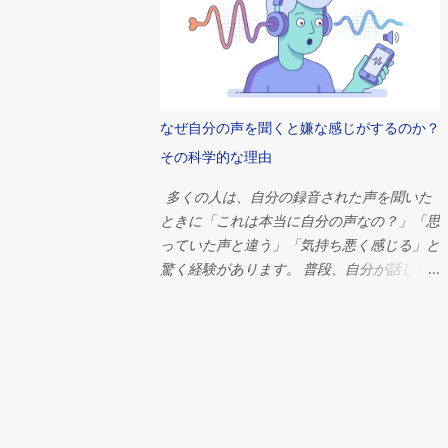
観、経済組織、そして歴史上最も偉大な文明
秘密結社は本当に存在するのだろうか？ 簡
の一つが抱いていた並外れた野心を象徴して
潔に言えば、答えはノーです。単一の秘密組
いたのだ。 ピラミッドがなぜ建設されたの
織が世界の出来事を操っているという確かな
かを理解するには、古代エジプト社会そのも
証拠はありません。しかし、これほど多くの
のを考察する必要がある。そこでは、宗教、
人々がそのような考えを信じる理由は、政
なぜ自分の声を聞くと嫌な感じがするのか？
政治、そして日常生活が切り離せない関係に
治、経済、心理学、そして現代社会における
あったのだ。 ファラオの永遠への旅 ピラミ
その科学的な理由
権力の集中について、はるかに興味深い何か
ッドを理解するには、まずエジプト人の死生
を明らかにしています。 本調査では、これ
多くの人は、自分の録音された声を聞いた
観を理解する必要がある。 古代エジプト人
らの神話の起源、世界を支配していると非難
ときに「これは本当に自分の声なの？」「思
は死を終わりとは捉えていなかった。むし
されることが多い組織、これらの理論がなぜ
っていた声と違う」「気持ち悪く感じる」と
ろ、死は別の存在への移行であると信じてい
これほど容易に広まるのか、そして今日の相
驚く経験があります。 普段、自分が話して
た。死後の世界は現世の生活の延長線上にあ
互につながり合ったグローバルシステムにお
いるときに聞いている声と、録音から聞こえ
ると考えられており、死者はそこで食料、財
いて真の影響力とはどのようなものなのかを
る声には大きな違いがあります。その理由
産、召使い、そして保護を必要とするとされ
探ります。 秘密結社の古代における起源 秘
は、私たちが自分の声を聞く方法が、他人が
ていた。 ファラオにとって、その利害関係
密結社は架空の存在ではない。 歴史を通じ
聞く方法とは異なるからです。 普段の会話
はさらに大きかった。 エジプトの支配者
て、数多くの組織が密室で活動し、儀式、象
では、声は空気を通って耳に届くだけではあ
は、単なる政治指導者ではなかった。彼らは
徴、秘密の会合などを通じてメンバーを保護
りません。声帯で作られた音の振動が頭蓋骨
神々の仲介者、神と人類の仲介者とみなされ
してきた。 古代文明では、宗教儀式、哲学
を通り、骨を伝わって内耳にも届きます。こ
ていた。生前は宇宙の秩序を維持し、死後は