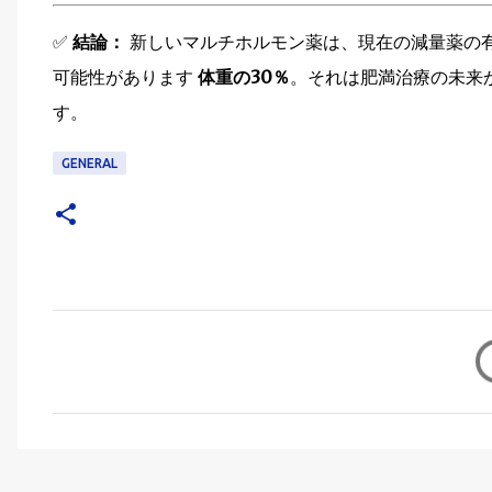
✅
結論：
新しいマルチホルモン薬は、現在の減量薬の
可能性があります
体重の30％
。それは肥満治療の未来
す。
GENERAL
C
o
m
m
e