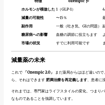
特徴
ozempic
🩺
ホルモンが模倣した
1（GLP-1）
減量の可能性
〜15％
副作用
一般（吐き気、GIの問題）
糖尿病への影響
血糖の調節に役立ちます
市場の状況
すでに利用可能です
減量薬の未来
これで
「Ozempic 2.0」
まだ薬局からはほど遠いので
ら、それはできます
肥満治療を再定義します
、患者に
それまでは、専門家はライフスタイルの変化、つまりバラ
なものであることを強調しています。