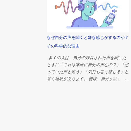
観、経済組織、そして歴史上最も偉大な文明
秘密結社は本当に存在するのだろうか？ 簡
の一つが抱いていた並外れた野心を象徴して
潔に言えば、答えはノーです。単一の秘密組
いたのだ。 ピラミッドがなぜ建設されたの
織が世界の出来事を操っているという確かな
かを理解するには、古代エジプト社会そのも
証拠はありません。しかし、これほど多くの
のを考察する必要がある。そこでは、宗教、
人々がそのような考えを信じる理由は、政
なぜ自分の声を聞くと嫌な感じがするのか？
政治、そして日常生活が切り離せない関係に
治、経済、心理学、そして現代社会における
あったのだ。 ファラオの永遠への旅 ピラミ
その科学的な理由
権力の集中について、はるかに興味深い何か
ッドを理解するには、まずエジプト人の死生
を明らかにしています。 本調査では、これ
多くの人は、自分の録音された声を聞いた
観を理解する必要がある。 古代エジプト人
らの神話の起源、世界を支配していると非難
ときに「これは本当に自分の声なの？」「思
は死を終わりとは捉えていなかった。むし
されることが多い組織、これらの理論がなぜ
っていた声と違う」「気持ち悪く感じる」と
ろ、死は別の存在への移行であると信じてい
これほど容易に広まるのか、そして今日の相
驚く経験があります。 普段、自分が話して
た。死後の世界は現世の生活の延長線上にあ
互につながり合ったグローバルシステムにお
いるときに聞いている声と、録音から聞こえ
ると考えられており、死者はそこで食料、財
いて真の影響力とはどのようなものなのかを
る声には大きな違いがあります。その理由
産、召使い、そして保護を必要とするとされ
探ります。 秘密結社の古代における起源 秘
は、私たちが自分の声を聞く方法が、他人が
ていた。 ファラオにとって、その利害関係
密結社は架空の存在ではない。 歴史を通じ
聞く方法とは異なるからです。 普段の会話
はさらに大きかった。 エジプトの支配者
て、数多くの組織が密室で活動し、儀式、象
では、声は空気を通って耳に届くだけではあ
は、単なる政治指導者ではなかった。彼らは
徴、秘密の会合などを通じてメンバーを保護
りません。声帯で作られた音の振動が頭蓋骨
神々の仲介者、神と人類の仲介者とみなされ
してきた。 古代文明では、宗教儀式、哲学
を通り、骨を伝わって内耳にも届きます。こ
ていた。生前は宇宙の秩序を維持し、死後は