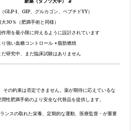
新薬（タフツ大学）
🔬
4（GLP-1、GIP、グルカゴン、ペプチドYY）
最大30％（肥満手術と同様）
副作用を最小限に抑えるように設計されています
より強い血糖コントロール +脂肪燃焼
まだ研究中、まだ臨床試験はありません
、その約束は否定できません。薬が期待に応えているな
浸潤性肥満手術のより安全な代替品を提供します。
ンスの取れた栄養、定期的な運動、医療監督 - が重要