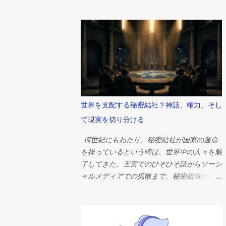
大な建造物の前に立ち、古代文明がどのよう
にしてこれほど巨大で精巧かつ永続的な建造
物を作り上げたのかと、思いを馳せる。 そ
れらの中で最大かつ最も有名なギザの大ピラ
ミッドは、人類史上最も偉大な工学的偉業の
一つとして今もなお語り継がれています。紀
元前2560年頃、ファラオ・クフの治世中に
建造されたこのピラミッドは、当初は高さ約
146メートル（481フィート）で、推定230万
世界を支配する秘密結社？神話、権力、そし
個の石材で構成されていました。 しかし、
て現実を切り分ける
何世紀にもわたる研究にもかかわらず、世界
中の人々を魅了し続ける疑問がある。ピラミ
何世紀にもわたり、秘密結社が国家の運命
ッドは一体なぜ建てられたのか？ 答えは単
を操っているという噂は、世界中の人々を魅
純に思えるかもしれない。ほとんどのエジプ
了してきた。王宮でのひそひそ話からソーシ
ト学者は、ピラミッドは強力なファラオのた
ャルメディアでの拡散まで、秘密組織が政
めの壮大な墓として機能したという点で意見
府、金融市場、戦争、そして技術進歩を密か
が一致している。しかし、その物語は単なる
に操っているという考えは、人類史上最も根
埋葬地というよりもはるかに複雑だ。これら
強い陰謀論の一つとなっている。 問いは単
の建造物は、政治権力、宗教的信仰、宇宙
純だが、非常に刺激的だ。 世界を支配する