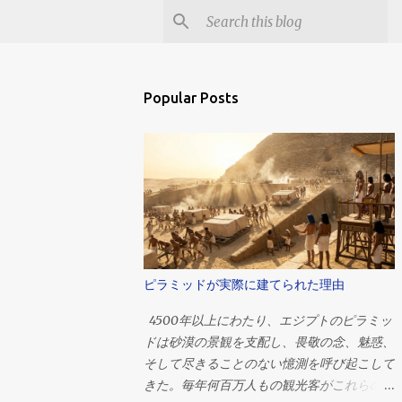
Popular Posts
ピラミッドが実際に建てられた理由
4500年以上にわたり、エジプトのピラミッ
ドは砂漠の景観を支配し、畏敬の念、魅惑、
そして尽きることのない憶測を呼び起こして
きた。毎年何百万人もの観光客がこれらの巨