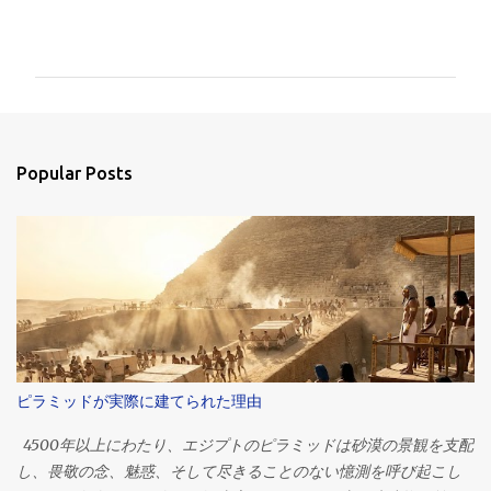
C
o
m
m
e
n
Popular Posts
t
s
ピラミッドが実際に建てられた理由
4500年以上にわたり、エジプトのピラミッドは砂漠の景観を支配
し、畏敬の念、魅惑、そして尽きることのない憶測を呼び起こし