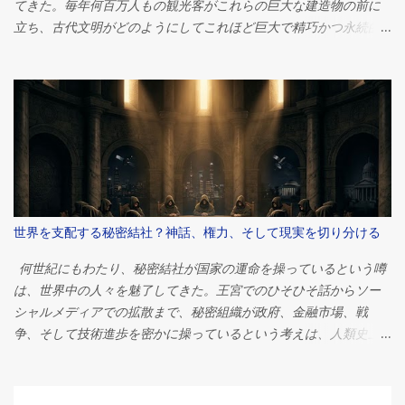
てきた。毎年何百万人もの観光客がこれらの巨大な建造物の前に
立ち、古代文明がどのようにしてこれほど巨大で精巧かつ永続的
な建造物を作り上げたのかと、思いを馳せる。 それらの中で最大
かつ最も有名なギザの大ピラミッドは、人類史上最も偉大な工学
的偉業の一つとして今もなお語り継がれています。紀元前2560年
頃、ファラオ・クフの治世中に建造されたこのピラミッドは、当
初は高さ約146メートル（481フィート）で、推定230万個の石材で
構成されていました。 しかし、何世紀にもわたる研究にもかかわ
らず、世界中の人々を魅了し続ける疑問がある。ピラミッドは一
体なぜ建てられたのか？ 答えは単純に思えるかもしれない。ほと
んどのエジプト学者は、ピラミッドは強力なファラオのための壮
世界を支配する秘密結社？神話、権力、そして現実を切り分ける
大な墓として機能したという点で意見が一致している。しかし、
その物語は単なる埋葬地というよりもはるかに複雑だ。これらの
何世紀にもわたり、秘密結社が国家の運命を操っているという噂
建造物は、政治権力、宗教的信仰、宇宙観、経済組織、そして歴
は、世界中の人々を魅了してきた。王宮でのひそひそ話からソー
史上最も偉大な文明の一つが抱いていた並外れた野心を象徴して
シャルメディアでの拡散まで、秘密組織が政府、金融市場、戦
いたのだ。 ピラミッドがなぜ建設されたのかを理解するには、古
争、そして技術進歩を密かに操っているという考えは、人類史上
代エジプト社会そのものを考察する必要がある。そこでは、宗
最も根強い陰謀論の一つとなっている。 問いは単純だが、非常に
教、政治、そして日常生活が切り離せない関係にあったのだ。 フ
刺激的だ。 世界を支配する秘密結社は本当に存在するのだろう
ァラオの永遠への旅 ピラミッドを理解するには、まずエジプト人
か？ 簡潔に言えば、答えはノーです。単一の秘密組織が世界の出