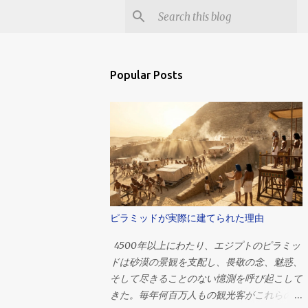
Popular Posts
ピラミッドが実際に建てられた理由
4500年以上にわたり、エジプトのピラミッ
ドは砂漠の景観を支配し、畏敬の念、魅惑、
そして尽きることのない憶測を呼び起こして
きた。毎年何百万人もの観光客がこれらの巨