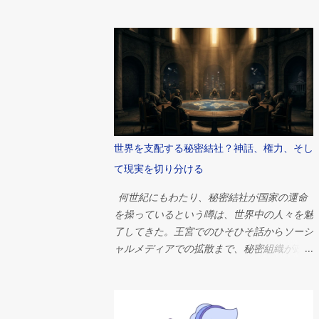
大な建造物の前に立ち、古代文明がどのよう
にしてこれほど巨大で精巧かつ永続的な建造
物を作り上げたのかと、思いを馳せる。 そ
れらの中で最大かつ最も有名なギザの大ピラ
ミッドは、人類史上最も偉大な工学的偉業の
一つとして今もなお語り継がれています。紀
元前2560年頃、ファラオ・クフの治世中に
建造されたこのピラミッドは、当初は高さ約
146メートル（481フィート）で、推定230万
世界を支配する秘密結社？神話、権力、そし
個の石材で構成されていました。 しかし、
て現実を切り分ける
何世紀にもわたる研究にもかかわらず、世界
中の人々を魅了し続ける疑問がある。ピラミ
何世紀にもわたり、秘密結社が国家の運命
ッドは一体なぜ建てられたのか？ 答えは単
を操っているという噂は、世界中の人々を魅
純に思えるかもしれない。ほとんどのエジプ
了してきた。王宮でのひそひそ話からソーシ
ト学者は、ピラミッドは強力なファラオのた
ャルメディアでの拡散まで、秘密組織が政
めの壮大な墓として機能したという点で意見
府、金融市場、戦争、そして技術進歩を密か
が一致している。しかし、その物語は単なる
に操っているという考えは、人類史上最も根
埋葬地というよりもはるかに複雑だ。これら
強い陰謀論の一つとなっている。 問いは単
の建造物は、政治権力、宗教的信仰、宇宙
純だが、非常に刺激的だ。 世界を支配する