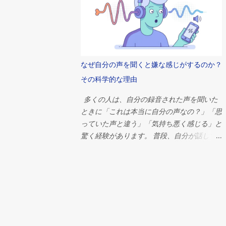
観、経済組織、そして歴史上最も偉大な文明
秘密結社は本当に存在するのだろうか？ 簡
の一つが抱いていた並外れた野心を象徴して
潔に言えば、答えはノーです。単一の秘密組
いたのだ。 ピラミッドがなぜ建設されたの
織が世界の出来事を操っているという確かな
かを理解するには、古代エジプト社会そのも
証拠はありません。しかし、これほど多くの
のを考察する必要がある。そこでは、宗教、
人々がそのような考えを信じる理由は、政
なぜ自分の声を聞くと嫌な感じがするのか？
政治、そして日常生活が切り離せない関係に
治、経済、心理学、そして現代社会における
あったのだ。 ファラオの永遠への旅 ピラミ
その科学的な理由
権力の集中について、はるかに興味深い何か
ッドを理解するには、まずエジプト人の死生
を明らかにしています。 本調査では、これ
多くの人は、自分の録音された声を聞いた
観を理解する必要がある。 古代エジプト人
らの神話の起源、世界を支配していると非難
ときに「これは本当に自分の声なの？」「思
は死を終わりとは捉えていなかった。むし
されることが多い組織、これらの理論がなぜ
っていた声と違う」「気持ち悪く感じる」と
ろ、死は別の存在への移行であると信じてい
これほど容易に広まるのか、そして今日の相
驚く経験があります。 普段、自分が話して
た。死後の世界は現世の生活の延長線上にあ
互につながり合ったグローバルシステムにお
いるときに聞いている声と、録音から聞こえ
ると考えられており、死者はそこで食料、財
いて真の影響力とはどのようなものなのかを
る声には大きな違いがあります。その理由
産、召使い、そして保護を必要とするとされ
探ります。 秘密結社の古代における起源 秘
は、私たちが自分の声を聞く方法が、他人が
ていた。 ファラオにとって、その利害関係
密結社は架空の存在ではない。 歴史を通じ
聞く方法とは異なるからです。 普段の会話
はさらに大きかった。 エジプトの支配者
て、数多くの組織が密室で活動し、儀式、象
では、声は空気を通って耳に届くだけではあ
は、単なる政治指導者ではなかった。彼らは
徴、秘密の会合などを通じてメンバーを保護
りません。声帯で作られた音の振動が頭蓋骨
神々の仲介者、神と人類の仲介者とみなされ
してきた。 古代文明では、宗教儀式、哲学
を通り、骨を伝わって内耳にも届きます。こ
ていた。生前は宇宙の秩序を維持し、死後は