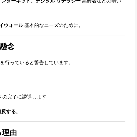
ンターネット、デジタル リテラシー
高齢者などの弱い
イウォール
基本的なニーズのために。
る懸念
を行っていると警告しています。
クの完了に誘導します
違反する
。
る理由