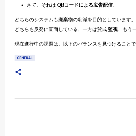
さて、それは
QRコードによる広告配信
。
どちらのシステムも廃棄物の削減を目的としています。
どちらも反発に直面している、一方は賛成
監視
、もう
現在進行中の課題は、以下のバランスを見つけること
GENERAL
C
o
m
m