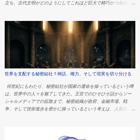
立ち、古代文明がどのようにしてこれほど巨大で精巧かつ永続的
な建造物を作り上げたのかと、思いを馳せる。 それらの中で最大
かつ最も有名なギザの大ピラミッドは、人類史上最も偉大な工学
的偉業の一つとして今もなお語り継がれています。紀元前2560年
頃、ファラオ・クフの治世中に建造されたこのピラミッドは、当
初は高さ約146メートル（481フィート）で、推定230万個の石材で
構成されていました。 しかし、何世紀にもわたる研究にもかかわ
らず、世界中の人々を魅了し続ける疑問がある。ピラミッドは一
体なぜ建てられたのか？ 答えは単純に思えるかもしれない。ほと
んどのエジプト学者は、ピラミッドは強力なファラオのための壮
世界を支配する秘密結社？神話、権力、そして現実を切り分ける
大な墓として機能したという点で意見が一致している。しかし、
その物語は単なる埋葬地というよりもはるかに複雑だ。これらの
何世紀にもわたり、秘密結社が国家の運命を操っているという噂
建造物は、政治権力、宗教的信仰、宇宙観、経済組織、そして歴
は、世界中の人々を魅了してきた。王宮でのひそひそ話からソー
史上最も偉大な文明の一つが抱いていた並外れた野心を象徴して
シャルメディアでの拡散まで、秘密組織が政府、金融市場、戦
いたのだ。 ピラミッドがなぜ建設されたのかを理解するには、古
争、そして技術進歩を密かに操っているという考えは、人類史上
代エジプト社会そのものを考察する必要がある。そこでは、宗
最も根強い陰謀論の一つとなっている。 問いは単純だが、非常に
教、政治、そして日常生活が切り離せない関係にあったのだ。 フ
刺激的だ。 世界を支配する秘密結社は本当に存在するのだろう
ァラオの永遠への旅 ピラミッドを理解するには、まずエジプト人
か？ 簡潔に言えば、答えはノーです。単一の秘密組織が世界の出
の死生観を理解する必要がある。 古代エジプト人は死を終わりと
来事を操っているという確かな証拠はありません。しかし、これ