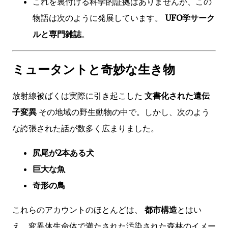
これを裏付ける科学的証拠はありませんが、この
物語は次のように発展しています。
UFO学サーク
ルと専門雑誌
。
ミュータントと奇妙な生き物
放射線被ばくは実際に引き起こした
文書化された遺伝
子変異
その地域の野生動物の中で。しかし、次のよう
な誇張された話が数多く広まりました。
尻尾が2本ある犬
巨大な魚
奇形の鳥
これらのアカウントのほとんどは、
都市構造
とはい
え、変異体生命体で満たされた汚染された森林のイメー