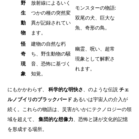
野
放射線によるいく
モンスターの物語:
生
つかの種の突然変
双尾の犬、巨大な
動
異が記録されてい
魚、奇形の鳥。
物
ます。
怪
建物の自然な朽
幽霊、呪い、超常
奇
ち、野生動物の騒
現象として解釈さ
現
音、恐怖に基づく
れます。
象
知覚。
にもかかわらず、
科学的な明快さ
、のような伝説
チェ
ルノブイリのブラックバード
あるいは宇宙人の介入が
続く。これらの物語は、災害がいかにテクノロジーの領
域を超えて、
集団的な想像力
、恐怖と謎が文化的記憶
を形成する場所。