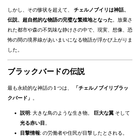
しかし、その惨状を超えて、
チェルノブイリは神話、
伝説、超自然的な物語の完璧な繁殖地となった
。放棄さ
れた都市や森の不気味な静けさの中で、現実、想像、恐
怖の間の境界線があいまいになる物語が浮かび上がりま
した。
ブラックバードの伝説
最も永続的な神話の 1 つは、
「チェルノブイリブラッ
クバード」
。
説明
: 大きな鳥のような生き物。
巨大な翼
そして
光る赤い目
。
目撃情報
: の労働者や住民が目撃したとされる。