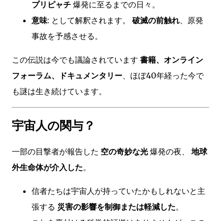
プリピャチ
爆発に至るまでの日々。
意味
: として解釈されます。
破滅の前触れ
、原発
事故を予感させる。
この伝説は今でも議論されています
書籍、オンライン
フォーラム、ドキュメンタリー
、ほぼ40年経った今で
も謎は生き続けています。
宇宙人の関与？
一部の目撃者が報告した
空の奇妙な光
爆発の夜、
地球
外生命体が介入した
。
信者たちは宇宙人が持っていたかもしれないと主
張する
災害の影響を制御または軽減した
。