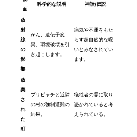
科学的な説明
神話/伝説
面
放
射
病気や不運をもた
がん、遺伝子変
線
らす超自然的な呪
異、環境破壊を引
の
いとみなされてい
き起こします。
影
ます。
響
放
棄
プリピャチと近隣
犠牲者の霊に取り
さ
の村の強制避難の
憑かれていると考
れ
結果。
えられている。
た
町