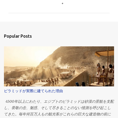
o
m
m
e
n
Popular Posts
t
s
ピラミッドが実際に建てられた理由
4500年以上にわたり、エジプトのピラミッドは砂漠の景観を支配
し、畏敬の念、魅惑、そして尽きることのない憶測を呼び起こし
てきた。毎年何百万人もの観光客がこれらの巨大な建造物の前に