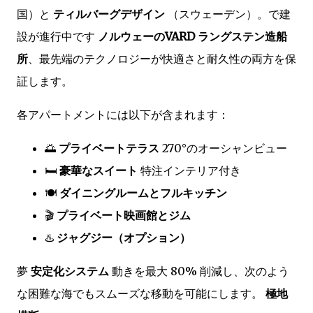
国）と
ティルバーグデザイン
（スウェーデン）。で建
設が進行中です
ノルウェーのVARD ラングステン造船
所
、最先端のテクノロジーが快適さと耐久性の両方を保
証します。
各アパートメントには以下が含まれます：
🌅
プライベートテラス
270°のオーシャンビュー
🛏️
豪華なスイート
特注インテリア付き
🍽️
ダイニングルームとフルキッチン
🎬
プライベート映画館とジム
♨️
ジャグジー（オプション）
夢
安定化システム
動きを最大 80% 削減し、次のよう
な困難な海でもスムーズな移動を可能にします。
極地