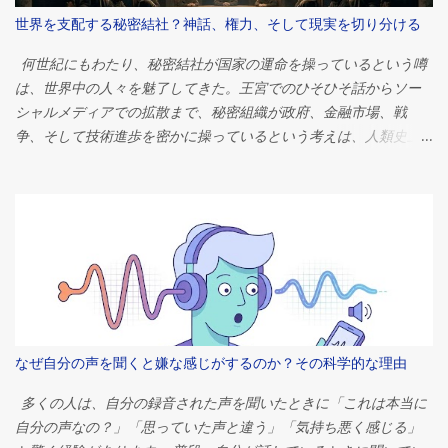
んどのエジプト学者は、ピラミッドは強力なファラオのための壮
世界を支配する秘密結社？神話、権力、そして現実を切り分ける
大な墓として機能したという点で意見が一致している。しかし、
その物語は単なる埋葬地というよりもはるかに複雑だ。これらの
何世紀にもわたり、秘密結社が国家の運命を操っているという噂
建造物は、政治権力、宗教的信仰、宇宙観、経済組織、そして歴
は、世界中の人々を魅了してきた。王宮でのひそひそ話からソー
史上最も偉大な文明の一つが抱いていた並外れた野心を象徴して
シャルメディアでの拡散まで、秘密組織が政府、金融市場、戦
いたのだ。 ピラミッドがなぜ建設されたのかを理解するには、古
争、そして技術進歩を密かに操っているという考えは、人類史上
代エジプト社会そのものを考察する必要がある。そこでは、宗
最も根強い陰謀論の一つとなっている。 問いは単純だが、非常に
教、政治、そして日常生活が切り離せない関係にあったのだ。 フ
刺激的だ。 世界を支配する秘密結社は本当に存在するのだろう
ァラオの永遠への旅 ピラミッドを理解するには、まずエジプト人
か？ 簡潔に言えば、答えはノーです。単一の秘密組織が世界の出
の死生観を理解する必要がある。 古代エジプト人は死を終わりと
来事を操っているという確かな証拠はありません。しかし、これ
は捉えていなかった。むしろ、死は別の存在への移行であると信
ほど多くの人々がそのような考えを信じる理由は、政治、経済、
じていた。死後の世界は現世の生活の延長線上にあると考えられ
心理学、そして現代社会における権力の集中について、はるかに
ており、死者はそこで食料、財産、召使い、そして保護を必要と
興味深い何かを明らかにしています。 本調査では、これらの神話
するとされていた。 ファラオにとって、その利害関係はさらに大
の起源、世界を支配していると非難されることが多い組織、これ
きかった。 エジプトの支配者は、単なる政治指導者ではなかっ
らの理論がなぜこれほど容易に広まるのか、そして今日の相互に
なぜ自分の声を聞くと嫌な感じがするのか？その科学的な理由
た。彼らは神々の仲介者、神と人類の仲介者とみなされていた。
つながり合ったグローバルシステムにおいて真の影響力とはどの
生前は宇宙の秩序を維持し、死後は神々の元へ行き、霊界からエ
ようなものなのかを探ります。 秘密結社の古代における起源 秘密
多くの人は、自分の録音された声を聞いたときに「これは本当に
ジプトを守り続けると信じられていた。 この信仰は、途方もない
結社は架空の存在ではない。 歴史を通じて、数多くの組織が密室
自分の声なの？」「思っていた声と違う」「気持ち悪く感じる」
課題を生み出した。ファラオの遺体は、その魂が永遠の世界への