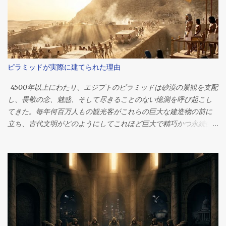
ピラミッドが実際に建てられた理由
4500年以上にわたり、エジプトのピラミッドは砂漠の景観を支配
し、畏敬の念、魅惑、そして尽きることのない憶測を呼び起こし
てきた。毎年何百万人もの観光客がこれらの巨大な建造物の前に
立ち、古代文明がどのようにしてこれほど巨大で精巧かつ永続的
な建造物を作り上げたのかと、思いを馳せる。 それらの中で最大
かつ最も有名なギザの大ピラミッドは、人類史上最も偉大な工学
的偉業の一つとして今もなお語り継がれています。紀元前2560年
頃、ファラオ・クフの治世中に建造されたこのピラミッドは、当
初は高さ約146メートル（481フィート）で、推定230万個の石材で
構成されていました。 しかし、何世紀にもわたる研究にもかかわ
らず、世界中の人々を魅了し続ける疑問がある。ピラミッドは一
体なぜ建てられたのか？ 答えは単純に思えるかもしれない。ほと