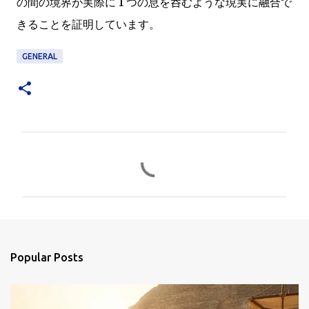
の間の境界が実際に 1 つの息を呑むような現実に融合で
きることを証明しています。
GENERAL
C
o
m
m
e
n
Popular Posts
t
s