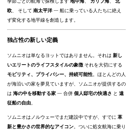
季節ごとの航海で探検します
地中海
、
カリブ海
、
北
欧
、 そして
南太平洋
— 船に乗っている人たちに絶え
ず変化する地平線を創造します。
独占性の新しい定義
ソムニオは単なるヨットではありません。それは
新し
いエリートのライフスタイルの象徴
それを大切にする
モビリティ、プライバシー、持続可能性
。ほとんどの人
が海沿いの家を夢見ていますが、ソムニオが提供するの
は
海の中を移動する家
— 合併
個人邸宅の快適さ
と
遠
征船の自由
。
ソムニオはノルウェーでまだ建設中ですが、すでに
革
新と豊かさの世界的なアイコン
。ついに処女航海に乗り