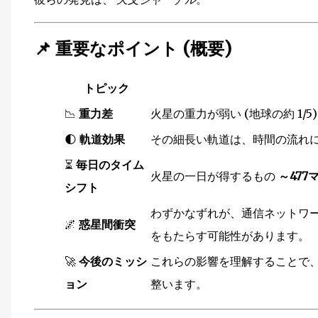
📌
重要なポイント (概要)
トピック
📉
重力差
火星の重力が弱い (地球の約 1
🌓
軌道効果
その細長い軌道は、時間の流れ
⏳
毎日のタイム
火星の一日が得するもの
～477
シフト
わずかなずれが、通信ネットワ
🌌
惑星間衝突
をもたらす可能性があります。
🚀
今後のミッシ
これらの影響を理解することで
ョン
整います。