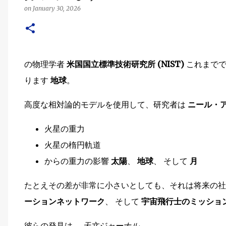
on
January 30, 2026
の物理学者
米国国立標準技術研究所 (NIST)
これまでで
ります
地球
。
高度な相対論的モデルを使用して、研究者は
ニール・
火星の重力
火星の楕円軌道
からの重力の影響
太陽
、
地球
、 そして
月
たとえその差が非常に小さいとしても、それは将来の
ーションネットワーク
、 そして
宇宙飛行士のミッショ
彼らの発見は、
天文ジャーナル
。