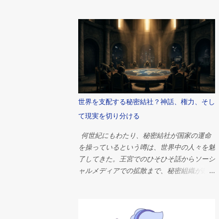
大な建造物の前に立ち、古代文明がどのよう
にしてこれほど巨大で精巧かつ永続的な建造
物を作り上げたのかと、思いを馳せる。 そ
れらの中で最大かつ最も有名なギザの大ピラ
ミッドは、人類史上最も偉大な工学的偉業の
一つとして今もなお語り継がれています。紀
元前2560年頃、ファラオ・クフの治世中に
建造されたこのピラミッドは、当初は高さ約
146メートル（481フィート）で、推定230万
世界を支配する秘密結社？神話、権力、そし
個の石材で構成されていました。 しかし、
て現実を切り分ける
何世紀にもわたる研究にもかかわらず、世界
中の人々を魅了し続ける疑問がある。ピラミ
何世紀にもわたり、秘密結社が国家の運命
ッドは一体なぜ建てられたのか？ 答えは単
を操っているという噂は、世界中の人々を魅
純に思えるかもしれない。ほとんどのエジプ
了してきた。王宮でのひそひそ話からソーシ
ト学者は、ピラミッドは強力なファラオのた
ャルメディアでの拡散まで、秘密組織が政
めの壮大な墓として機能したという点で意見
府、金融市場、戦争、そして技術進歩を密か
が一致している。しかし、その物語は単なる
に操っているという考えは、人類史上最も根
埋葬地というよりもはるかに複雑だ。これら
強い陰謀論の一つとなっている。 問いは単
の建造物は、政治権力、宗教的信仰、宇宙
純だが、非常に刺激的だ。 世界を支配する