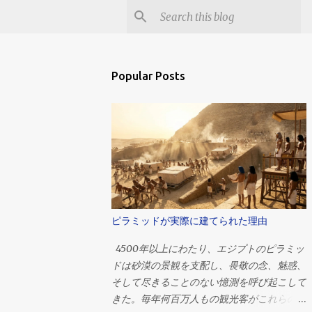
Popular Posts
ピラミッドが実際に建てられた理由
4500年以上にわたり、エジプトのピラミッ
ドは砂漠の景観を支配し、畏敬の念、魅惑、
そして尽きることのない憶測を呼び起こして
きた。毎年何百万人もの観光客がこれらの巨