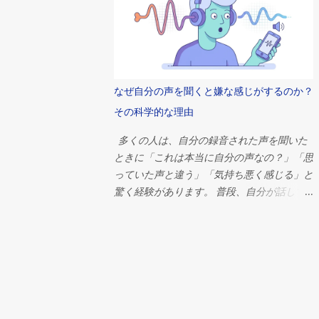
観、経済組織、そして歴史上最も偉大な文明
秘密結社は本当に存在するのだろうか？ 簡
の一つが抱いていた並外れた野心を象徴して
潔に言えば、答えはノーです。単一の秘密組
いたのだ。 ピラミッドがなぜ建設されたの
織が世界の出来事を操っているという確かな
かを理解するには、古代エジプト社会そのも
証拠はありません。しかし、これほど多くの
のを考察する必要がある。そこでは、宗教、
人々がそのような考えを信じる理由は、政
なぜ自分の声を聞くと嫌な感じがするのか？
政治、そして日常生活が切り離せない関係に
治、経済、心理学、そして現代社会における
あったのだ。 ファラオの永遠への旅 ピラミ
その科学的な理由
権力の集中について、はるかに興味深い何か
ッドを理解するには、まずエジプト人の死生
を明らかにしています。 本調査では、これ
多くの人は、自分の録音された声を聞いた
観を理解する必要がある。 古代エジプト人
らの神話の起源、世界を支配していると非難
ときに「これは本当に自分の声なの？」「思
は死を終わりとは捉えていなかった。むし
されることが多い組織、これらの理論がなぜ
っていた声と違う」「気持ち悪く感じる」と
ろ、死は別の存在への移行であると信じてい
これほど容易に広まるのか、そして今日の相
驚く経験があります。 普段、自分が話して
た。死後の世界は現世の生活の延長線上にあ
互につながり合ったグローバルシステムにお
いるときに聞いている声と、録音から聞こえ
ると考えられており、死者はそこで食料、財
いて真の影響力とはどのようなものなのかを
る声には大きな違いがあります。その理由
産、召使い、そして保護を必要とするとされ
探ります。 秘密結社の古代における起源 秘
は、私たちが自分の声を聞く方法が、他人が
ていた。 ファラオにとって、その利害関係
密結社は架空の存在ではない。 歴史を通じ
聞く方法とは異なるからです。 普段の会話
はさらに大きかった。 エジプトの支配者
て、数多くの組織が密室で活動し、儀式、象
では、声は空気を通って耳に届くだけではあ
は、単なる政治指導者ではなかった。彼らは
徴、秘密の会合などを通じてメンバーを保護
りません。声帯で作られた音の振動が頭蓋骨
神々の仲介者、神と人類の仲介者とみなされ
してきた。 古代文明では、宗教儀式、哲学
を通り、骨を伝わって内耳にも届きます。こ
ていた。生前は宇宙の秩序を維持し、死後は