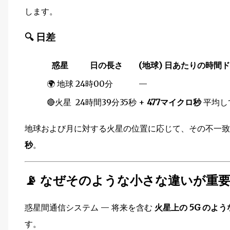
します。
🔍
日差
惑星
日の長さ
(地球) 日あたりの時間
🌍 地球
24時00分
—
🔴火星
24時間39分35秒
+
477マイクロ秒
平均し
地球および月に対する火星の位置に応じて、その不一
秒
。
📡
なぜそのような小さな違いが重
惑星間通信システム — 将来を含む
火星上の 5G のよ
す。